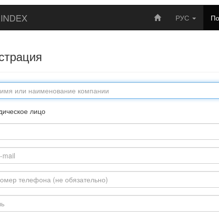
INDEX
РУС
П
страция
ическое лицо