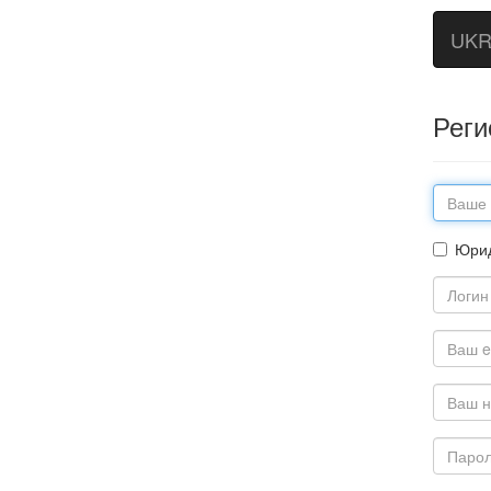
UKR
Реги
Юрид