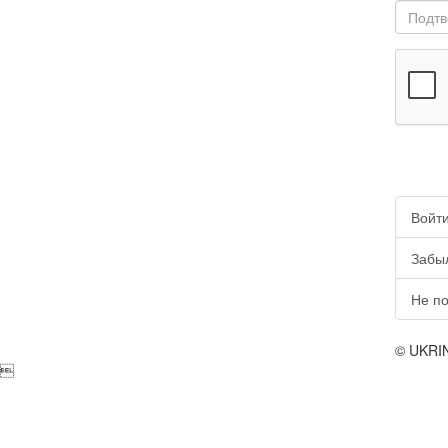
Войт
Забы
Не по
© UKRI
