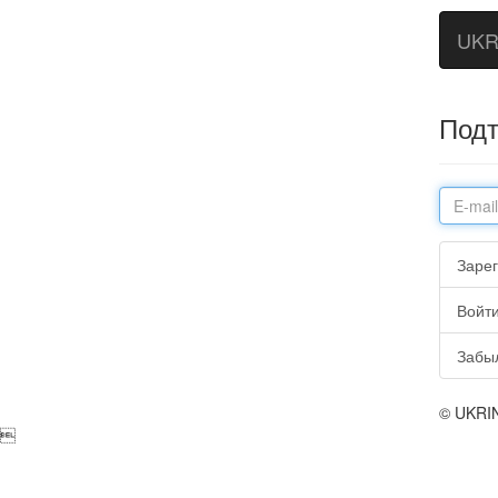
UKR
Под
Зарег
Войт
Забы
© UKRI
