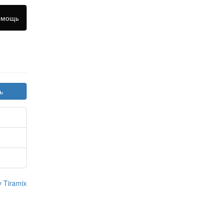
омощь
 Tiramix