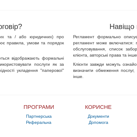
оговір?
Навіщо 
них та / або юридичних) про
Регламент формально описує
лює правила, умови та порядок
регламент може включатися: п
обслуговування, список забор
клієнта, авторські права та інше
ються відображають формальні
икористовувати послуги як за
Клієнти завжди можуть ознайо
ідності укладення "паперової"
визначити обмеження послуг, ї
інше.
ПРОГРАМИ
КОРИСНЕ
Партнерська
Документи
Реферальна
Допомога