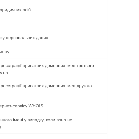
 юридичних осіб
бку персональних даних
омену
реєстрації приватних доменних імен третього
ev.ua
реєстрації приватних доменних імен другого
тернет-сервісу WHOIS
ного імені у випадку, коли воно не
м