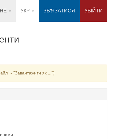
СНЕ
УКР
ЗВ'ЯЗАТИСЯ
УВІЙТИ
менти
л" - "Завантажити як ...")
менами