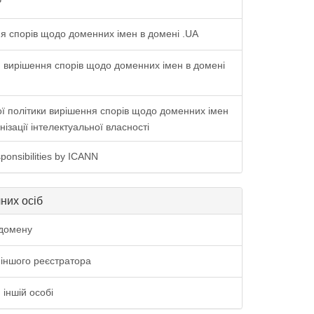
P
я спорів щодо доменних імен в домені .UA
 вирішення спорів щодо доменних імен в домені
ї політики вирішення спорів щодо доменних імен
нізації інтелектуальної власності
ponsibilities by ICANN
них осіб
домену
іншого реєстратора
іншій особі