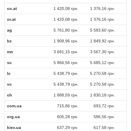
co.at
1 420,08 грн.
1 376,16 грн.
1
or.at
1 420,08 грн.
1 376,16 грн.
1
ag
5 761,80 грн.
5 583,60 грн.
5
bz
1 908,96 грн.
1 849,92 грн.
1
mn
3 681,15 грн.
3 567,30 грн.
3
sc
5 866,56 грн.
5 685,12 грн.
5
lc
5 438,79 грн.
5 270,58 грн.
5
vc
5 438,79 грн.
5 270,58 грн.
5
ch
1 888,59 грн.
1 830,18 грн.
1
com.ua
715,86 грн.
693,72 грн.
org.ua
605,28 грн.
586,56 грн.
kiev.ua
637,29 грн.
617,58 грн.