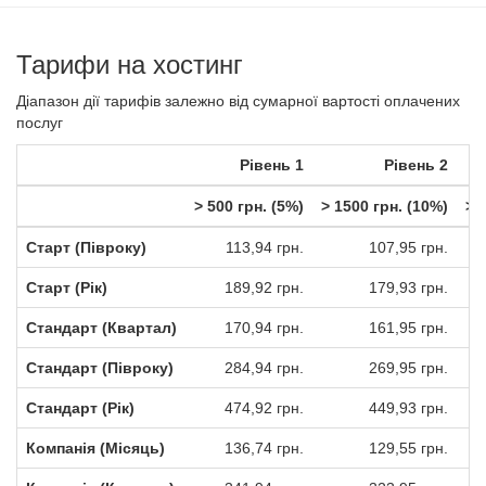
Тарифи на хостинг
Діапазон дії тарифів залежно від сумарної вартості оплачених
послуг
Рівень 1
Рівень 2
> 500 грн. (5%)
> 1500 грн. (10%)
> 
Старт (Півроку)
113,94 грн.
107,95 грн.
Старт (Рік)
189,92 грн.
179,93 грн.
Стандарт (Квартал)
170,94 грн.
161,95 грн.
Стандарт (Півроку)
284,94 грн.
269,95 грн.
Стандарт (Рік)
474,92 грн.
449,93 грн.
Компанія (Місяць)
136,74 грн.
129,55 грн.