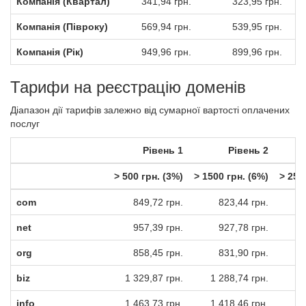
Компанія (Квартал)
341,94 грн.
323,95 грн.
Компанія (Півроку)
569,94 грн.
539,95 грн.
Компанія (Рік)
949,96 грн.
899,96 грн.
Тарифи на реєстрацію доменів
Діапазон дії тарифів залежно від сумарної вартості оплачених
послуг
Рівень 1
Рівень 2
> 500 грн. (3%)
> 1500 грн. (6%)
> 250
com
849,72 грн.
823,44 грн.
net
957,39 грн.
927,78 грн.
org
858,45 грн.
831,90 грн.
biz
1 329,87 грн.
1 288,74 грн.
1
info
1 463,73 грн.
1 418,46 грн.
1