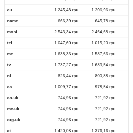
eu
1 245,48 грн.
1 206,96 грн.
1
name
666,39 грн.
645,78 грн.
mobi
2 543,34 грн.
2 464,68 грн.
2
tel
1 047,60 грн.
1 015,20 грн.
me
1 638,33 грн.
1 587,66 грн.
1
tv
1 737,27 грн.
1 683,54 грн.
nl
826,44 грн.
800,88 грн.
cc
1 009,77 грн.
978,54 грн.
co.uk
744,96 грн.
721,92 грн.
me.uk
744,96 грн.
721,92 грн.
org.uk
744,96 грн.
721,92 грн.
at
1 420,08 грн.
1 376,16 грн.
1